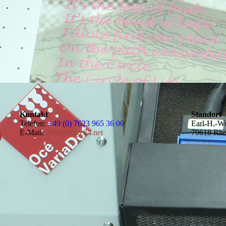
Kontakt
Standort
Telefon:
+49 (0) 7623 965 36 00
Earl-H.-W
E-Mail:
info@lange24.net
79618 Rhe