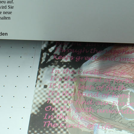
neu auf.
wird Sie
ne neue
al­ten
rden