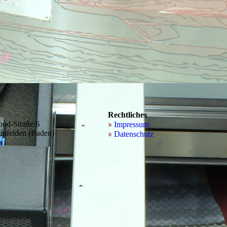
Rechtliches
ood-Straße 6
»
Impressum
infelden (Baden)
»
Datenschutz